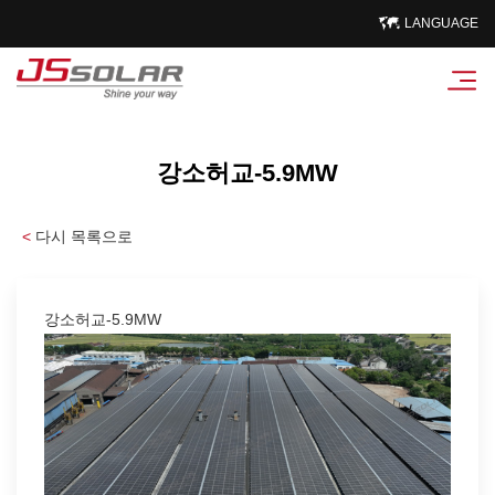
LANGUAGE
강소허교-5.9MW
<
다시 목록으로
강소허교-5.9MW