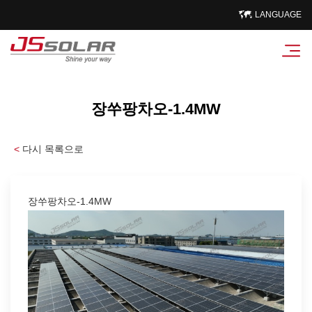
LANGUAGE
장쑤팡차오-1.4MW
<
다시 목록으로
장쑤팡차오-1.4MW