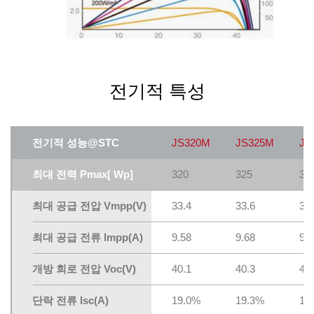
전기적 특성
전기적 성능@STC
JS320M
JS325M
JS
최대 전력 Pmax[ Wp]
320
325
33
최대 공급 전압 Vmpp(V)
33.4
33.6
33.
최대 공급 전류 lmpp(A)
9.58
9.68
9.7
개방 회로 전압 Voc(V)
40.1
40.3
40.
단락 전류 lsc(A)
19.0%
19.3%
19