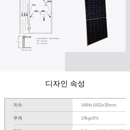
디자인 속성
치수
1684x1002x35mm
무게
19kg±5%