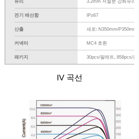
유리
3.2mm 저철분 강화유리
전기 배선함
IP≥67
산출
세로: N350mm/P350mm
커넥터
MC4 호환
패키지
30pcs/팔레트, 858pcs/
IV 곡선