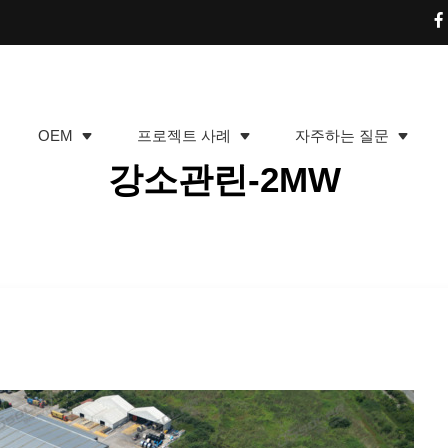
OEM
프로젝트 사례
자주하는 질문
강소관린-2MW