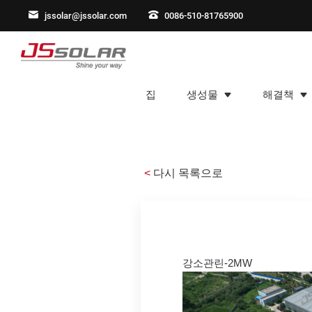
jssolar@jssolar.com
0086-510-81765900
집
생성물
해결책
<
다시 목록으로
강소관린-2MW