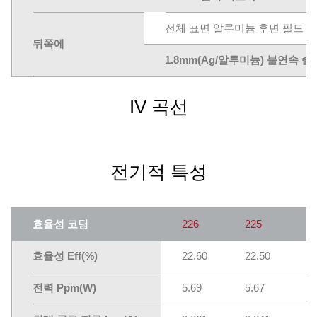
전체 표면 알루미늄 후면 필드
뒤쪽에
1.8mm(Ag/알루미늄) 불연속 솔
IV 곡선
전기적 특성
효율성 코딩
226
225
2
효율성 Eff(%)
22.60
22.50
2
전력 Ppm(W)
5.69
5.67
5